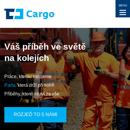
MENU
větě
Váš příběh ve s
na kolejích
Práce, kterou milujeme
Parta, která drží při sobě
Příběhy,
které mluví za vše
ROZJEĎ TO S NÁMI