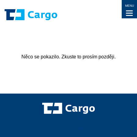
MENU
Něco se pokazilo. Zkuste to prosím později.
Svět na kolejích
Vagon benefitů