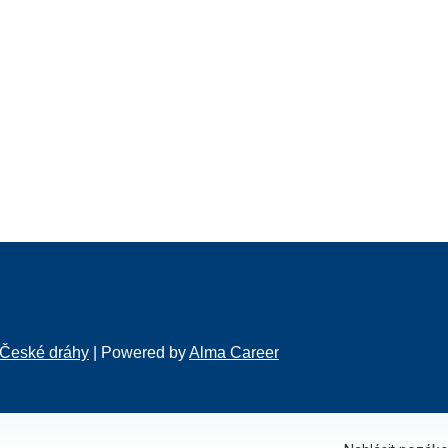
Svět na kolejích
Vagon
České dráhy
| Powered by
Alma Career